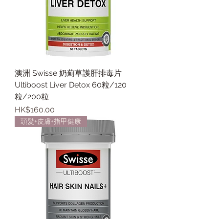
澳洲 Swisse 奶薊草護肝排毒片
Ultiboost Liver Detox 60粒/120
粒/200粒
價格
HK$160.00
頭髮+皮膚+指甲健康