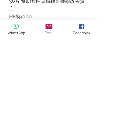
30片 幫助女性缺鐵補血養顏改善貧
血
價格
HK$90.00
骨骼牙齒健康
WhatsApp
Email
Facebook
澳洲Swisse Ultiboost 補鈣片+維他
命D Calcium + Vitamin D 150粒
價格
HK$150.00
女士健康