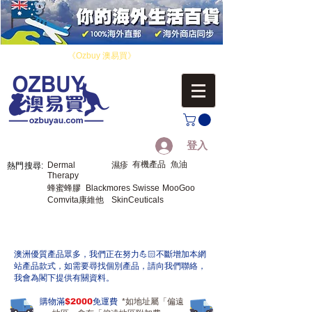
​您好！歡迎來到
《Ozbuy 澳易買》
，您的海外生活百貨。
登入
有機產品
魚油
Dermal
濕疹
熱門搜尋:
Therapy
蜂蜜蜂膠
Blackmores
Swisse
MooGoo
Comvita康維他
SkinCeuticals
​澳洲優質產品眾多，我們正在努力💪🏻不斷增加本網
站產品款式，如需要尋找個別產品，請向我們聯絡，
我會為閣下提供有關資料。
購物滿
$2000
免運費
*如地址屬「偏遠