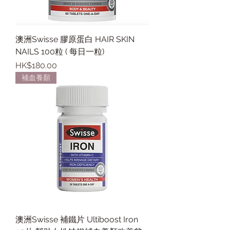
澳洲Swisse 膠原蛋白 HAIR SKIN
NAILS 100粒 ( 每日一粒)
價格
HK$180.00
補血養顏
澳洲Swisse 補鐵片 Ultiboost Iron