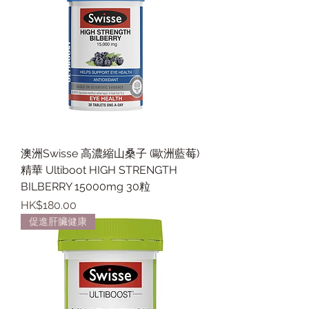
澳洲Swisse 高濃縮山桑子 (歐洲藍莓)
精華 Ultiboot HIGH STRENGTH
BILBERRY 15000mg 30粒
價格
HK$180.00
促進肝臟健康