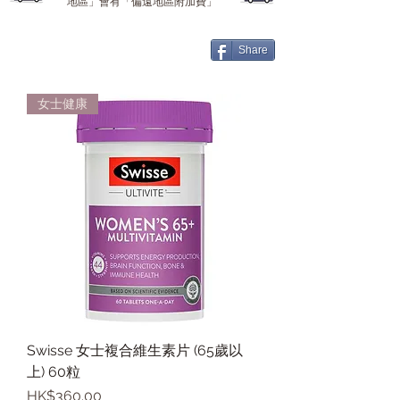
地區」會有「偏遠地區附加費」
Swisse
Share
女士健康
Swisse 女士複合維生素片 (65歲以
上) 60粒
價格
HK$360.00