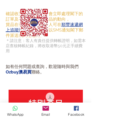
確認收妥貨款後，我們會立即處理閣下的
訂單及不時向你更新產品的動向，
貨品在香港寄出後，客人可在
順豐速遞網
上追蹤郵件
去向，及會以SMS通知閣下郵
件派送或到達通知。
＊請注意：客人有責任提供轉帳證明，如需本
店查核轉帳紀錄，將收取港幣50元正手續費
用
如有任何問題或查詢，歡迎隨時與我們
Ozbuy澳易買
聯絡。
WhatsApp
Email
Facebook