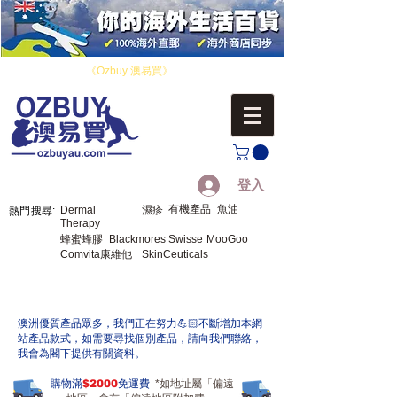
​您好！歡迎來到
《Ozbuy 澳易買》
，您的海外生活百貨。
登入
有機產品
魚油
Dermal
濕疹
熱門搜尋:
Therapy
蜂蜜蜂膠
Blackmores
Swisse
MooGoo
Comvita康維他
SkinCeuticals
​澳洲優質產品眾多，我們正在努力💪🏻不斷增加本網
站產品款式，如需要尋找個別產品，請向我們聯絡，
我會為閣下提供有關資料。
購物滿
$2000
免運費
*如地址屬「偏遠