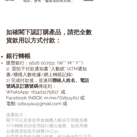
地區」會有「偏遠地區附加費」
​付款方式
如確閣下認訂購產品，請把全數
貨款用以方式付款：
銀行轉帳
匯豐銀行：5626 007511 (W** M** Y**)
1) 需拍下付款通知書 "入數紙" (ATM通知
書/櫃檯入數收據/網上轉賬記錄)
2) 完成付款後，並連同
聯絡人姓名、電話
號碼及訂購號碼
傳送到：
WhatsApp: +61401275817 或
Facebook INBOX: m.me/OzbuyAU 或
電郵: ozbuyau@gmail.com 或
溫馨提示：
閣下可以直接使用食錢機入帳或可用櫃員機
ATM轉帳切勿使用銀行櫃台服務，如使用櫃
台服務需收取手續費HKD30-
如需要使用銀行櫃台服務，銀行會收取以下手