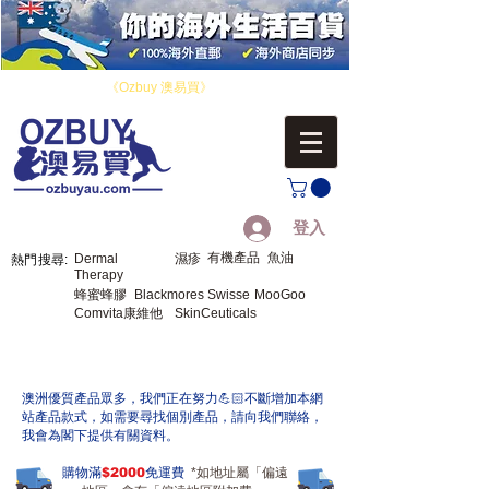
​您好！歡迎來到
《Ozbuy 澳易買》
，您的海外生活百貨。
登入
有機產品
魚油
Dermal
濕疹
熱門搜尋:
Therapy
蜂蜜蜂膠
Blackmores
Swisse
MooGoo
Comvita康維他
SkinCeuticals
​澳洲優質產品眾多，我們正在努力💪🏻不斷增加本網
站產品款式，如需要尋找個別產品，請向我們聯絡，
我會為閣下提供有關資料。
購物滿
$2000
免運費
*如地址屬「偏遠