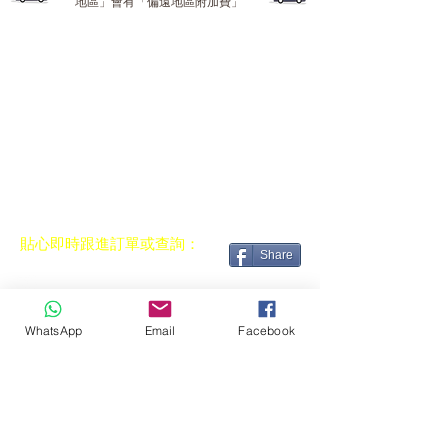
地區」會有「偏遠地區附加費」
貼心即時跟進訂單或查詢：
Share
Facebook Messenger
WhatsApp
Email
Facebook
順豐站
/
順便智能櫃地址
配送方式及運費
付款方法