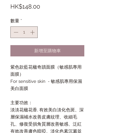
價
HK$148.00
格
數量
*
新增至購物車
紫色款藍花楹奇蹟面膜（敏感肌專用
面膜）
For sensitive skin - 敏感肌專用保濕
美白面膜
主要功效：
淡淡花楹花香, 有效美白淡化色斑、深
層保濕補水改善皮膚紋理、收細毛
孔、修復受損角質層改善敏感、泛紅
有效改善膚色暗啞、淡化色素沉澱並