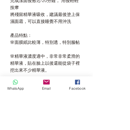
完成潔面後敷15-20分鐘， 用後輕輕
按摩
將殘留精華液吸收，建議最後塗上保
濕面霜，可以直接睡覺不用沖洗
產品特點：
🌸面膜紙比較薄，特別透，特別服帖
🌸精華液濃度適中，非常非常柔滑的
精華液，貼在臉上以後還能從袋子裡
挖出來不少精華液。
🌸天然原料、肌膚盡顯水潤亮澤
WhatsApp
Email
Facebook
面膜採用親膚性極強的AHI紅衫木面
膜纖維，非常輕薄
層層沁潤、深層吸收，營養更豐富
適合敏感肌膚。特別適合肌膚狀態差
或者曬後修復，也是非常不錯。成分
安全，孕婦也可以用