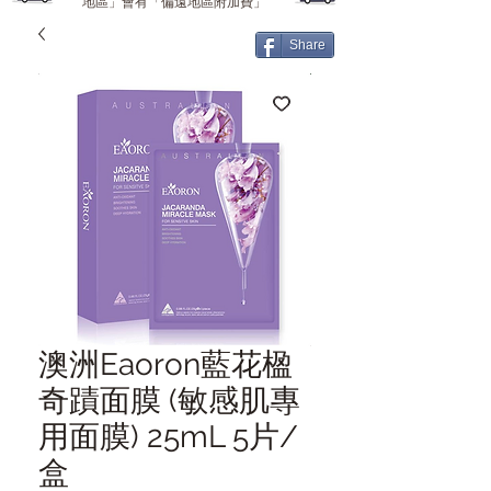
地區」會有「偏遠地區附加費」
Share
澳洲Eaoron藍花楹
奇蹟面膜 (敏感肌專
用面膜) 25mL 5片/
盒