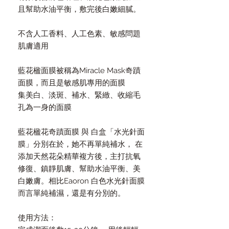
且幫助水油平衡，敷完後白嫩細膩。
不含人工香料、人工色素、敏感問題
肌膚適用
藍花楹面膜被稱為Miracle Mask奇蹟
面膜，而且是敏感肌專用的面膜
集美白、淡斑、補水、緊緻、收縮毛
孔為一身的面膜
藍花楹花奇蹟面膜 與 白盒「水光針面
膜」分別在於，她不再單純補水， 在
添加天然花朵精華複方後，主打抗氧
修復、鎮靜肌膚、幫助水油平衡、美
白嫩膚。相比Eaoron 白色水光針面膜
而言單純補濕，還是有分別的。
使用方法：