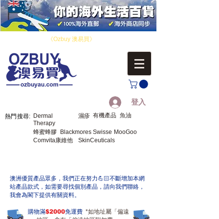
​您好！歡迎來到
《Ozbuy 澳易買》
，您的海外生活百貨。
登入
有機產品
魚油
Dermal
濕疹
熱門搜尋:
Therapy
蜂蜜蜂膠
Blackmores
Swisse
MooGoo
Comvita康維他
SkinCeuticals
​澳洲優質產品眾多，我們正在努力💪🏻不斷增加本網
站產品款式，如需要尋找個別產品，請向我們聯絡，
我會為閣下提供有關資料。
購物滿
$2000
免運費
*如地址屬「偏遠