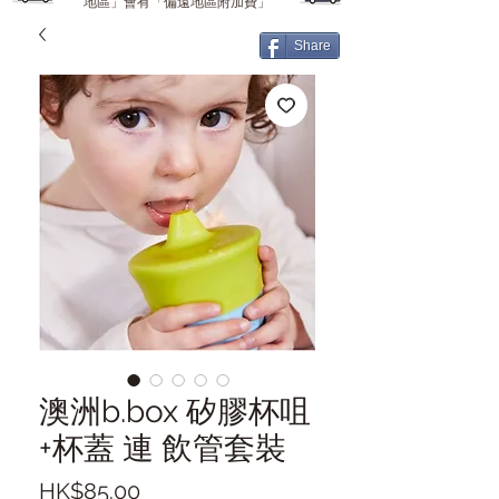
地區」會有「偏遠地區附加費」
Share
澳洲b.box 矽膠杯咀
+杯蓋 連 飲管套裝
價
HK$85.00