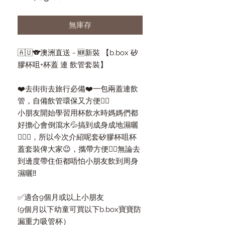
格
無庫存
🇦🇺🐨澳洲直送 - 🆕新裝 【b.box 矽
膠杯咀+杯蓋 連 飲管套裝】
❤️去街街去旅行必備❤️一包兩蓋連飲
管，自備飲管環保又方便👍🏻
小朋友開始學習用杯飲水時媽媽們都
好擔心會倒瀉水💦搞到成身成地濕曬
🤦🏼‍♀️，所以今次介紹呢套矽膠杯咀杯
蓋套裝俾大家😉，攜帶方便👍🏻無論去
到邊度帶住佢都唔怕小朋友飲到周身
濕曬‼️
✅適合9個月或以上小朋友
(9個月以下幼童可買以下b.box寶寶防
漏重力吸管杯）