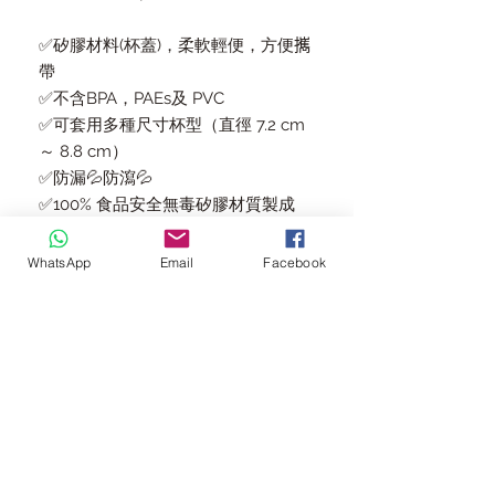
✅矽膠材料(杯蓋)，柔軟輕便，方便𢹂
帶
✅不含BPA，PAEs及 PVC
✅可套用多種尺寸杯型（直徑 7.2 cm
～ 8.8 cm）
✅防漏💦防瀉💦
✅100% 食品安全無毒矽膠材質製成
✅可放入消毒機同奶樽一齊消毒
一包已包括 鴨咀蓋(可直接飲用) x 1 +
WhatsApp
Email
Facebook
平蓋(可插飲管) x1 + 飲管 x 1
🤗三組顏色選擇
🧡❤️紅+橙
💙💚綠+藍
💜🍏青+紫