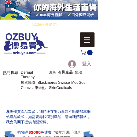
​您好！歡迎來到
《Ozbuy 澳易買》
，您的海外生活百貨。
登入
有機產品
魚油
Dermal
濕疹
熱門搜尋:
Therapy
蜂蜜蜂膠
Blackmores
Swisse
MooGoo
Comvita康維他
SkinCeuticals
​澳洲優質產品眾多，我們正在努力💪🏻不斷增加本網
站產品款式，如需要尋找個別產品，請向我們聯絡，
我會為閣下提供有關資料。
購物滿
$2000
免運費
*如地址屬「偏遠