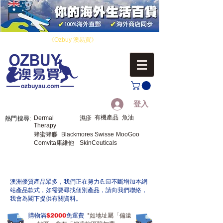
​您好！歡迎來到
《Ozbuy 澳易買》
，您的海外生活百貨。
登入
有機產品
魚油
Dermal
濕疹
熱門搜尋:
Therapy
蜂蜜蜂膠
Blackmores
Swisse
MooGoo
Comvita康維他
SkinCeuticals
​澳洲優質產品眾多，我們正在努力💪🏻不斷增加本網
站產品款式，如需要尋找個別產品，請向我們聯絡，
我會為閣下提供有關資料。
購物滿
$2000
免運費
*如地址屬「偏遠