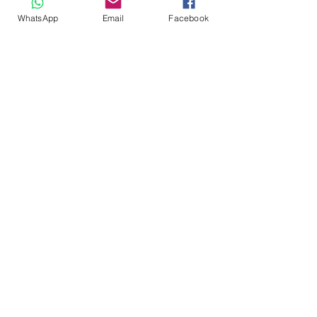
為止！【使用方法】每次清潔手腳
WhatsApp
Email
Facebook
後，穿著20分鐘，可每天或者隔天使
用，不需要使用其他任何滋潤霜，都
能讓你手腳嫩白無比。【注意事項】 
Revive 滋潤手套腳套不可長時間使
用，不可穿著外出或者隔夜，每天使
用20分鐘。患有糖尿病、血液循環不
良、手/腳有傷口或磨損，請不要使
用。【保養說明】 輕輕用冷水沖洗，
置於乾燥陰涼處， 不能機洗，不能漂
白， 不能熨燙， 不能乾洗或烘乾。
貼心即時跟進訂單或查詢：
Share
Facebook Messenger