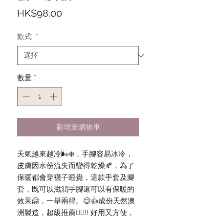
價
HK$98.00
格
款式
*
數量
*
新增至購物車
天氣越來越冷🌬❄️，手腳容易冰冷，
皮膚因水份流失而變得乾燥🍂，為了
保暖都會穿襪子睡覺，這款手套及腳
套，既可以滋潤手腳還可以有保暖的
效果🤗，一舉兩得。😉👍成份天然澳
洲製造，超級推薦👍🏻!! 好用又方便，