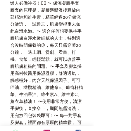
懶人必備神器！👍🏻 〜 保濕凝膠手套
腳套的原理是，凝膠遇體溫後釋放內
部精油和維生素，精華經過20分鐘充
分滲透，一試難忘，肌膚變得重未如
此白滑水嫩。〜 適合任何想要保持手
腳肌膚白淨水嫩細膩的人士，特別適
合沒時間保養的你，每天只需穿著20
分鐘，一邊上網、煲劇、看書、打
機、食飯，輕輕鬆鬆，就可以改善手
腳肌膚粗糙的問題。〜 手套及腳套採
用高科技醫用保濕凝膠，舒適透氣，
觸感極好，內含天然保濕因子、可可
巴油、橄欖精油、維他命E、葡萄籽精
華、牛油果油、維生素A、維生素C、
薰衣草精油！ 〜使用非常方便，清潔
手腳後，直接穿上，期間無需清洗，
用完放回包裝袋即可！〜 每一對手套
及腳套，裡面都有厚厚的精華霜， 可
從復使用30次，直至到精華霜用完止