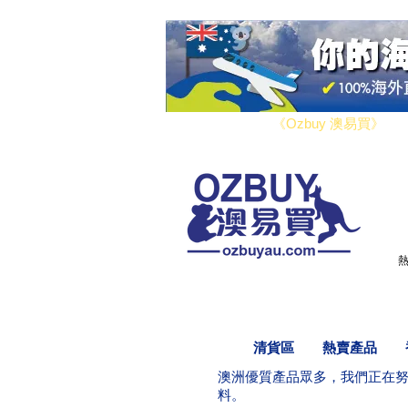
​您好！歡迎來到
《Ozbuy 澳易買》
，
貨。
熱
清貨區
熱賣產品
​澳洲優質產品眾多，我們正在
料。