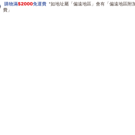
購物滿
$2000
免運費
*如地址屬「偏遠地區」會有「偏遠地區附
費」