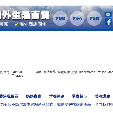
您的海外生活百
Dermal
有機產品
門搜尋:
濕疹
蜂蜜蜂膠
魚油
Blackmores
Swisse
Mo
Therapy
香港現貨區
媽媽寶寶
營養保健
零食超市
美妝護膚
努力💪🏻不斷增加本網站產品款式，如需要尋找個別產品，請向我們